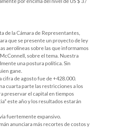
amente por encima del nivel de US $ 3 /
nta de la Cámara de Representantes,
para que se presente un proyecto de ley
e las aerolíneas sobre las que informamos
h McConnell, sobre el tema. Nuestra
mente una postura política. Sin
uien gane.
a cifra de agosto fue de +428.000.
 cuarta parte las restricciones a los
 preservar el capital en tiempos
cia” este año y los resultados estarán
avía fuertemente expansivo.
emán anunciara más recortes de costos y