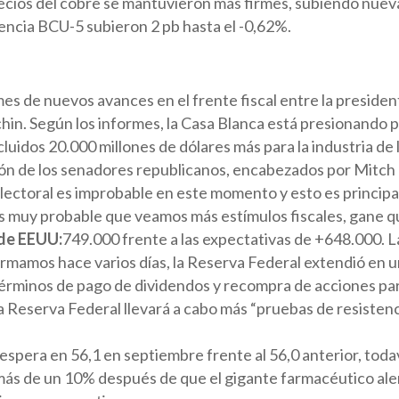
recios del cobre se mantuvieron más firmes, subiendo nuev
rencia BCU-5 subieron 2 pb hasta el -0,62%.
es de nuevos avances en el frente fiscal entre la preside
chin. Según los informes, la Casa Blanca está presionando 
ncluidos 20.000 millones de dólares más para la industria d
sición de los senadores republicanos, encabezados por Mitc
lectoral es improbable en este momento y esto es principal
s muy probable que veamos más estímulos fiscales, gane q
 de EEUU:
749.000 frente a las expectativas de +648.000. L
rmamos hace varios días, la Reserva Federal extendió en una
rminos de pago de dividendos y recompra de acciones para
 la Reserva Federal llevará a cabo más “pruebas de resisten
 espera en 56,1 en septiembre frente al 56,0 anterior, tod
más de un 10% después de que el gigante farmacéutico al