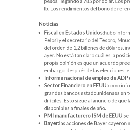
pesos, llegando a 785 por dólar. Los p
lb. Los rendimientos del bono de refe
Noticias
Fiscal en Estados Unidos:
hubo inform
Pelosi y el secretario del Tesoro, Mnu
del orden de 1,2 billones de dólares, i
ayer. No está tan claro cuál es la po
propia opinión es que un acuerdo pree
embargo, después de las elecciones, e
Informe nacional de empleo de ADP
Sector Financiero en EEUU:
como info
grandes bancos estadounidenses en té
difíciles. Esto sigue al anuncio de que
disponibles a finales de año.
PMI manufacturero ISM de EEUU:
se
Bayer:
las acciones de Bayer cayeron 