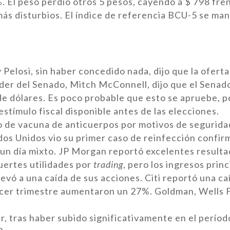
%. El peso perdió otros 5 pesos, cayendo a $ 798 fre
más disturbios. El índice de referencia BCU-5 se ma
Pelosi, sin haber concedido nada, dijo que la oferta 
líder del Senado, Mitch McConnell, dijo que el Senad
de dólares. Es poco probable que esto se apruebe, p
tímulo fiscal disponible antes de las elecciones.
yo de vacuna de anticuerpos por motivos de segurida
dos Unidos vio su primer caso de reinfección confir
 un día mixto. JP Morgan reportó excelentes result
uertes utilidades por
trading
, pero los ingresos prin
llevó a una caída de sus acciones. Citi reportó una c
ercer trimestre aumentaron un 27%. Goldman, Wells 
r, tras haber subido significativamente en el períod