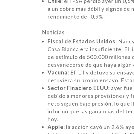
Chile:
el IPSA perdió ayer un 0,6
a un cobre más débil y signos de 
rendimiento de -0,9%.
Noticias
Fiscal de Estados Unidos:
Nancy 
Casa Blanca era insuficiente. El 
de estímulo de 500.000 millones 
desvanecerse de que haya algún es
Vacuna:
Eli Lilly detuvo su ensa
detuviera su propio ensayo. Esta
Sector Finaciero EEUU:
ayer fue
debido a menores provisiones y f
neto siguen bajo presión, lo que 
informó que las ganancias del t
hoy..
Apple:
la acción cayó un 2,6% aye