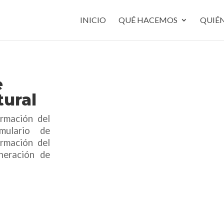
INICIO
QUÉ HACEMOS
QUIÉ
e
tural
ormación del
mulario de
ormación del
neración de