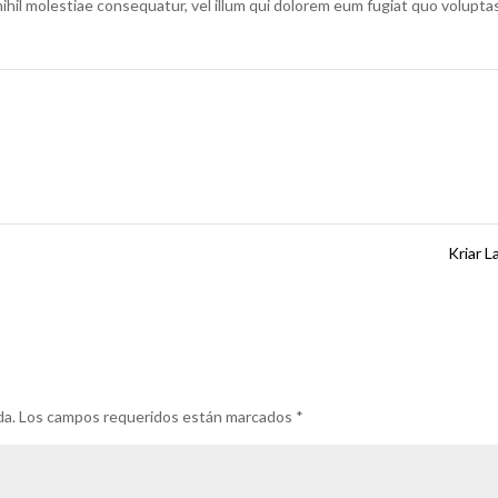
nihil molestiae consequatur, vel illum qui dolorem eum fugiat quo volupta
Kriar 
da.
Los campos requeridos están marcados
*