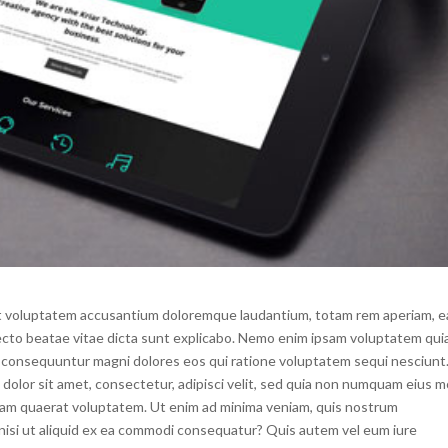
 sit voluptatem accusantium doloremque laudantium, totam rem aperiam, 
hitecto beatae vitae dicta sunt explicabo. Nemo enim ipsam voluptatem qui
ia consequuntur magni dolores eos qui ratione voluptatem sequi nesciunt
dolor sit amet, consectetur, adipisci velit, sed quia non numquam eius m
uam quaerat voluptatem. Ut enim ad minima veniam, quis nostrum
 nisi ut aliquid ex ea commodi consequatur? Quis autem vel eum iure